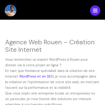
Aller
au
Main
contenu
Men
Agence Web Rouen – Création
Site Internet
Vous recherchez un expert WordPress à Rouen pour
donner vie à votre projet en ligne ?
En tant que freelance spécialisé dans la création de site
internet
WordPress et en SEO
, je vous accompagne dans
la création et l’optimisation de votre site web, en mettant
l’accent sur la performance et la visibilité.
Que vous soyez une
entreprise locale
, un
entrepreneur
ou
un
particulier
, je vous fournis des solutions sur-mesure
adaptées à vos besoins spécifiques.